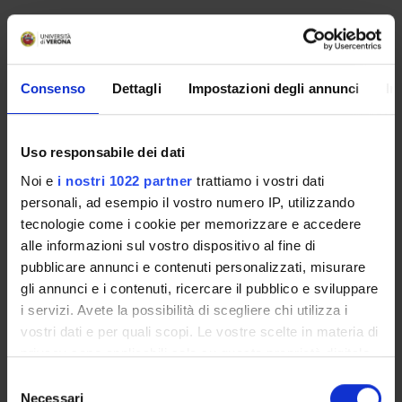
No recent seminar found relating to teaching Legal
Medicine.
Consenso
Dettagli
Impostazioni degli annunci
In
STUDYING
Uso responsabile dei dati
COURSES
Noi e
i nostri 1022 partner
trattiamo i vostri dati
personali, ad esempio il vostro numero IP, utilizzando
PHD PROGRAMMES AND POSTGRADUATE
tecnologie come i cookie per memorizzare e accedere
TRAINING
alle informazioni sul vostro dispositivo al fine di
pubblicare annunci e contenuti personalizzati, misurare
Contacts
gli annunci e i contenuti, ricercare il pubblico e sviluppare
People
i servizi. Avete la possibilità di scegliere chi utilizza i
vostri dati e per quali scopi. Le vostre scelte in materia di
Places
privacy sono applicabili solo su questa proprietà digitale
Calendar
in cui avete effettuato le vostre scelte. È possibile
Selezione
modificare o revocare il proprio consenso in qualsiasi
Necessari
del