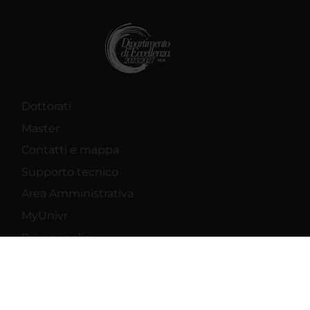
Dottorati
Master
Contatti e mappa
Supporto tecnico
Area Amministrativa
MyUnivr
Privacy policy