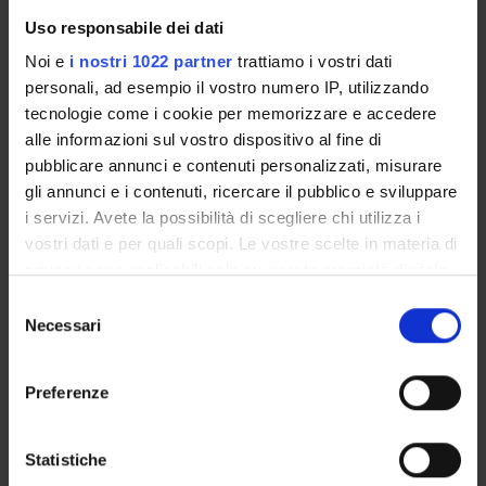
Seminars related to the course
Uso responsabile dei dati
Noi e
i nostri 1022 partner
trattiamo i vostri dati
personali, ad esempio il vostro numero IP, utilizzando
Overview
tecnologie come i cookie per memorizzare e accedere
Enrolment Procedures and Admission Requirements
alle informazioni sul vostro dispositivo al fine di
Degree Programme
pubblicare annunci e contenuti personalizzati, misurare
Courses
gli annunci e i contenuti, ricercare il pubblico e sviluppare
Notices
i servizi. Avete la possibilità di scegliere chi utilizza i
Governing bodies
vostri dati e per quali scopi. Le vostre scelte in materia di
Documents
privacy sono applicabili solo su questa proprietà digitale
in cui avete effettuato le vostre scelte. È possibile
Selezione
modificare o revocare il proprio consenso in qualsiasi
Necessari
del
STUDYING
momento dalla Dichiarazione sui cookie o facendo clic
consenso
sull'icona di attivazione della privacy.
COURSES
Preferenze
Con il tuo consenso, vorremmo anche:
PHD PROGRAMMES AND POSTGRADUATE
TRAINING
raccogliere informazioni sulla tua posizione
Statistiche
geografica, con un'approssimazione di qualche