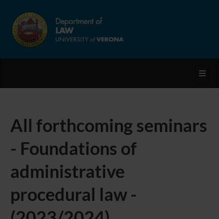
Toggl
All forthcoming seminars
- Foundations of
administrative
procedural law -
(2023/2024)