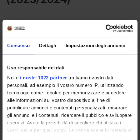
Home
Teaching
Seminars
No recent seminar found relating to teaching Foundations
Consenso
Dettagli
Impostazioni degli annunci
In
of administrative procedural law.
Uso responsabile dei dati
STUDYING
Noi e
i nostri 1022 partner
trattiamo i vostri dati
personali, ad esempio il vostro numero IP, utilizzando
COURSES
tecnologie come i cookie per memorizzare e accedere
alle informazioni sul vostro dispositivo al fine di
PHD PROGRAMMES AND POSTGRADUATE
pubblicare annunci e contenuti personalizzati, misurare
TRAINING
gli annunci e i contenuti, ricercare il pubblico e sviluppare
i servizi. Avete la possibilità di scegliere chi utilizza i
Contacts
vostri dati e per quali scopi. Le vostre scelte in materia di
People
privacy sono applicabili solo su questa proprietà digitale