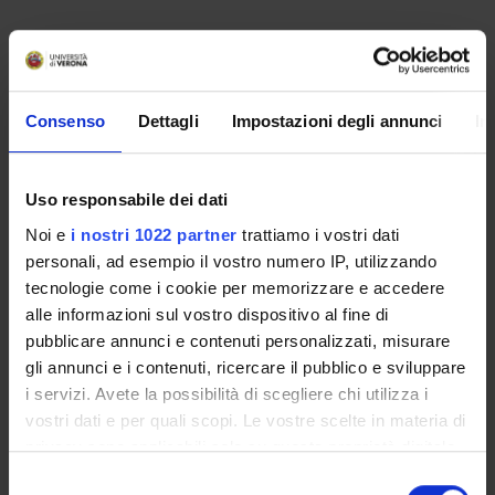
Non è stato trovato alcun seminario relativo
all'insegnamento Diritto regionale e degli enti locali.
Consenso
Dettagli
Impostazioni degli annunci
In
OFFERTA FORMATIVA
Uso responsabile dei dati
CORSI DI STUDIO
Noi e
i nostri 1022 partner
trattiamo i vostri dati
personali, ad esempio il vostro numero IP, utilizzando
DOTTORATI DI RICERCA E FORMAZIONE
SUPERIORE
tecnologie come i cookie per memorizzare e accedere
alle informazioni sul vostro dispositivo al fine di
pubblicare annunci e contenuti personalizzati, misurare
Contatti
gli annunci e i contenuti, ricercare il pubblico e sviluppare
Persone
i servizi. Avete la possibilità di scegliere chi utilizza i
Luoghi
vostri dati e per quali scopi. Le vostre scelte in materia di
Calendario
privacy sono applicabili solo su questa proprietà digitale
in cui avete effettuato le vostre scelte. È possibile
Selezione