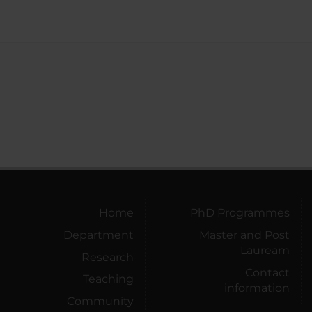
Home
PhD Programmes
Department
Master and Post
Lauream
Research
Contact
Teaching
information
Community