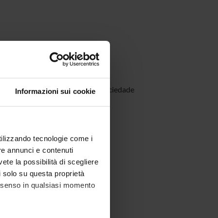
or do Instituto de Tecnologia e Sociedade
Informazioni sui cookie
utilizzando tecnologie come i
re annunci e contenuti
vete la possibilità di scegliere
li solo su questa proprietà
consenso in qualsiasi momento