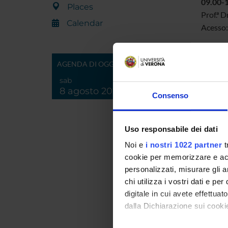
09.00-
Places
Prof.ª D
Calendar
Acesso
27/06
AGENDA DI OGGI
19h-21h
sab
Prof. D
8 agosto 2026
Prof. D
Consenso
Prof. D
Bernard
Uso responsabile dei dati
Noi e
i nostri 1022 partner
t
cookie per memorizzare e acce
ORGAN
personalizzati, misurare gli an
Prof. D
chi utilizza i vostri dati e pe
Prof. D
digitale in cui avete effettua
Prof. D
dalla Dichiarazione sui cookie