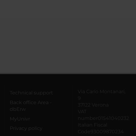
Via Carlo Montanari,
Technical support
9
Back office Area -
37122 Verona
dbErw
VAT
number01541040232
MyUnivr
Italian Fiscal
Privacy policy
Code93009870234