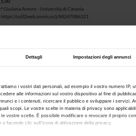
11.00
r.ª Giuliana Amore - Università di Catania
: https://us02web.zoom.us/j/84247086321
 - AULA PRESENCIAL DE ENCERRAMENTO
30 - Sala da Congregação da Faculdade de Direito da UFMG
r. Leonardo Parentoni - Universidade Federal de Minas Gerais
r. Carlos Affonso - Universidade do Estado do Rio de Janeiro Diret
Dettagli
Impostazioni degli annunci
r. Carlos Bruno Ferreira da Silva-Procurador da República
o Santos -Sócio do Madrona Fialho Advogados
rattiamo i vostri dati personali, ad esempio il vostro numero IP, 
dere alle informazioni sul vostro dispositivo al fine di pubblica
IZADORES:
nunci e i contenuti, ricercare il pubblico e sviluppare i servizi. A
r. Érico Andrade
r quali scopi. Le vostre scelte in materia di privacy sono applicabi
r. Leonardo Parentoni
to le vostre scelte. È possibile modificare o revocare il proprio 
r. Marcelo Milagres
 o facendo clic sull'icona di attivazione della privacy.