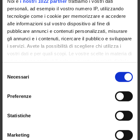
Noi e
i nostri 1022 partner
trattiamo i vostri dati
personali, ad esempio il vostro numero IP, utilizzando
ATTIVITÀ
tecnologie come i cookie per memorizzare e accedere
alle informazioni sul vostro dispositivo al fine di
AREE DI RICERCA
pubblicare annunci e contenuti personalizzati, misurare
gli annunci e i contenuti, ricercare il pubblico e sviluppare
Administrative Law
i servizi. Avete la possibilità di scegliere chi utilizza i
Bioethics (human and animal)
vostri dati e per quali scopi. Le vostre scelte in materia di
Church Law
privacy sono applicabili solo su questa proprietà digitale
Civil Law and Procedure
in cui avete effettuato le vostre scelte. È possibile
Selezione
Commercial and Contract Law
modificare o revocare il proprio consenso in qualsiasi
Necessari
del
Comparative Law
momento dalla Dichiarazione sui cookie o facendo clic
consenso
sull'icona di attivazione della privacy.
Conflict of Laws (Private International Law)
Preferenze
Constitutional Law
Con il tuo consenso, vorremmo anche:
Corporations and Associations Law
raccogliere informazioni sulla tua posizione
Statistiche
Criminal Law and Procedure
geografica, con un'approssimazione di qualche
Ecclesiastical Law
metro,
Environmental and Natural Resources Law
Marketing
Identificare il tuo dispositivo, scansionandolo