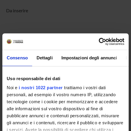
Da inserire
ATTIVITÀ
Consenso
Dettagli
Impostazioni degli annunci
In
AREE DI RICERCA
GRUPPI DI RICERCA
Uso responsabile dei dati
DOTTORATI DI RICERCA
Noi e
i nostri 1022 partner
trattiamo i vostri dati
personali, ad esempio il vostro numero IP, utilizzando
STRUTTURE
tecnologie come i cookie per memorizzare e accedere
alle informazioni sul vostro dispositivo al fine di
CENTRI
pubblicare annunci e contenuti personalizzati, misurare
gli annunci e i contenuti, ricercare il pubblico e sviluppare
BIBLIOTECHE
i servizi. Avete la possibilità di scegliere chi utilizza i