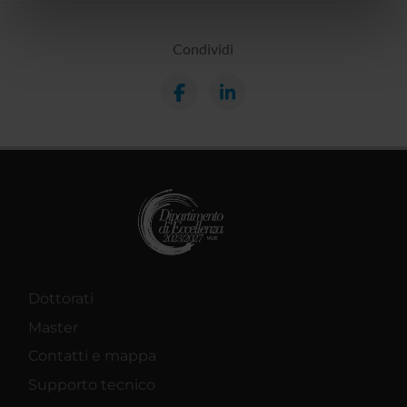
informazioni sul modo in cui utilizzi il nostro sito con i
nostri partner che si occupano di analisi dei dati web,
Condividi
pubblicità e social media, i quali potrebbero combinarle
con altre informazioni che hai fornito loro o che hanno
raccolto dal tuo utilizzo dei loro servizi.
Dottorati
Master
Contatti e mappa
Supporto tecnico