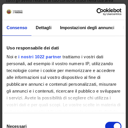
riservata MyUnivr.
In questo portale potrai visualizzare informazioni, risorse e
servizi utili che riguardano la tua carriera universitaria
(libretto online, gestione della carriera Esse3, corsi e-
Consenso
Dettagli
Impostazioni degli annunci
In
learning, email istituzionale, modulistica di segreteria,
procedure amministrative, ecc.).
Entra in MyUnivr con le tue credenziali GIA: solo così
Uso responsabile dei dati
potrai ricevere notifica di tutti gli avvisi dei tuoi docenti e
della tua segreteria via mail e anche tramite l'app Univr.
Noi e
i nostri 1022 partner
trattiamo i vostri dati
personali, ad esempio il vostro numero IP, utilizzando
tecnologie come i cookie per memorizzare e accedere
MYUNIVR
alle informazioni sul vostro dispositivo al fine di
pubblicare annunci e contenuti personalizzati, misurare
gli annunci e i contenuti, ricercare il pubblico e sviluppare
Presentazione
i servizi. Avete la possibilità di scegliere chi utilizza i
vostri dati e per quali scopi. Le vostre scelte in materia di
Come iscriversi
privacy sono applicabili solo su questa proprietà digitale
Piani didattici
in cui avete effettuato le vostre scelte. È possibile
Insegnamenti
Selezione
modificare o revocare il proprio consenso in qualsiasi
Necessari
Bacheca avvisi
del