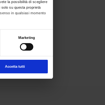
vete la possibilità di scegliere
li solo su questa proprietà
consenso in qualsiasi momento
alche metro,
Marketing
e specifiche (impronte
ezione dettagli
. Puoi
Accetta tutti
l media e per analizzare il
ostri partner che si occupano
azioni che hai fornito loro o