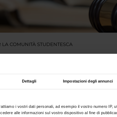
 LA COMUNITÀ STUDENTESCA
ià iscritta/o a un corso di studio, puoi consultare tutti gli avvisi rela
r.
o portale potrai visualizzare informazioni, risorse e servizi utili ch
gestione della carriera Esse3, corsi e-learning, email istituzionale
Dettagli
Impostazioni degli annunci
 MyUnivr con le tue credenziali GIA: solo così potrai ricevere notific
ia via mail e anche tramite l'app Univr.
IVR
rattiamo i vostri dati personali, ad esempio il vostro numero IP, 
dere alle informazioni sul vostro dispositivo al fine di pubblica