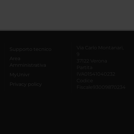
Via Carlo Montanari,
Supporto tecnico
9
Area
37122 Verona
Amministrativa
Partita
IVA01541040232
MyUnivr
Codice
Privacy policy
Fiscale93009870234