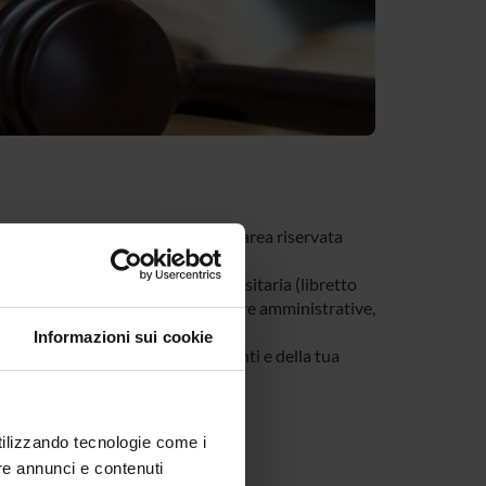
tivi al tuo corso di studi nella tua area riservata
e riguardano la tua carriera universitaria (libretto
, modulistica di segreteria, procedure amministrative,
Informazioni sui cookie
a di tutti gli avvisi dei tuoi docenti e della tua
utilizzando tecnologie come i
re annunci e contenuti