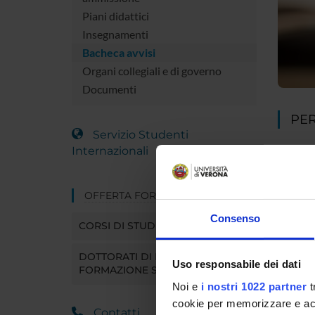
Piani didattici
Insegnamenti
Bacheca avvisi
Organi collegiali e di governo
Documenti
PER
Servizio Studenti
Internazionali
Se sei g
MyUniv
In quest
OFFERTA FORMATIVA
online, 
ecc.).
Consenso
CORSI DI STUDIO
Entra in
segreter
DOTTORATI DI RICERCA E
Uso responsabile dei dati
FORMAZIONE SUPERIORE
MYUN
Noi e
i nostri 1022 partner
t
cookie per memorizzare e acce
Contatti