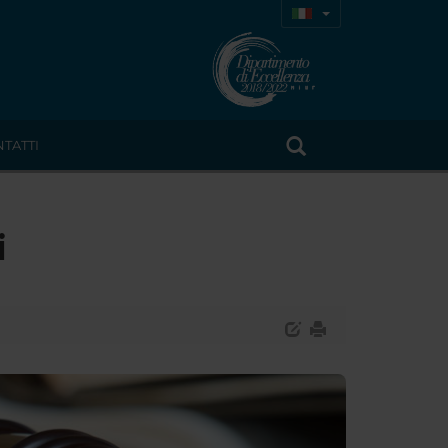
TATTI
i