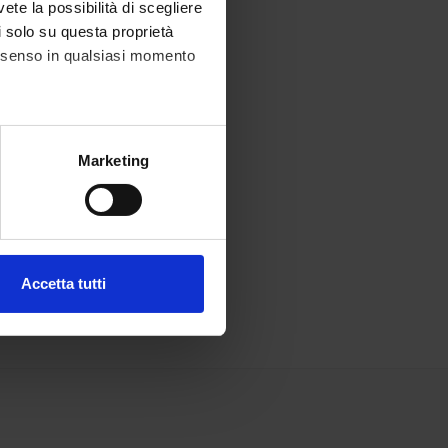
vete la possibilità di scegliere
li solo su questa proprietà
consenso in qualsiasi momento
alche metro,
Marketing
e specifiche (impronte
ezione dettagli
. Puoi
Accetta tutti
l media e per analizzare il
ostri partner che si occupano
azioni che hai fornito loro o