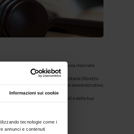
tivi al tuo corso di studi nella tua area riservata
e riguardano la tua carriera universitaria (libretto
, modulistica di segreteria, procedure amministrative,
Informazioni sui cookie
a di tutti gli avvisi dei tuoi docenti e della tua
utilizzando tecnologie come i
re annunci e contenuti