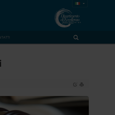
TATTI
i