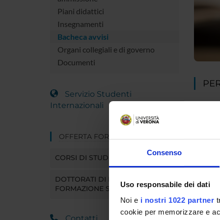
Piani didattici
Insegnamenti
Bacheca avvisi
Organi collegiali e di governo
Documenti
PER
Servizio Studenti
Internazionali
Se sei g
MyUniv
In quest
OFFERTA FORMATIVA
online, 
ecc.).
Consenso
CORSI DI STUDIO
Entra in
segreter
DOTTORATI DI RICERCA E
Uso responsabile dei dati
FORMAZIONE SUPERIORE
MYUN
Noi e
i nostri 1022 partner
t
cookie per memorizzare e acce
Contatti