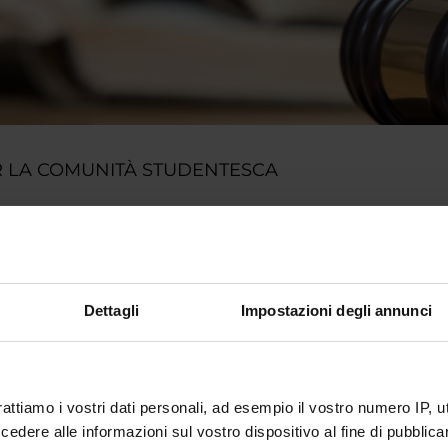
 LA COMUNITÀ STUDENTESCA
ià iscritta/o a un corso di studio, puoi consultare tutti gli avvisi rela
r.
o portale potrai visualizzare informazioni, risorse e servizi utili ch
gestione della carriera Esse3, corsi e-learning, email istituzionale
Dettagli
Impostazioni degli annunci
 MyUnivr con le tue credenziali GIA: solo così potrai ricevere notific
ia via mail e anche tramite l'app Univr.
IVR
rattiamo i vostri dati personali, ad esempio il vostro numero IP, 
dere alle informazioni sul vostro dispositivo al fine di pubblica