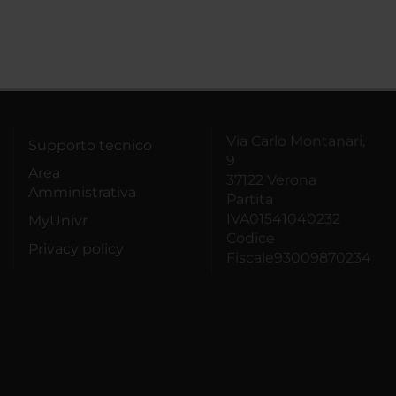
Via Carlo Montanari,
Supporto tecnico
9
Area
37122 Verona
Amministrativa
Partita
IVA01541040232
MyUnivr
Codice
Privacy policy
Fiscale93009870234