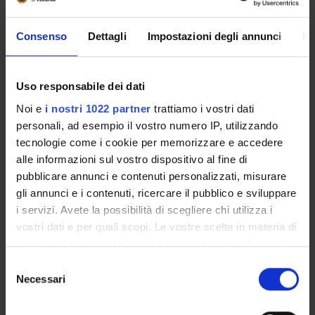
Festa del S. Patrono San Vigilio (TN)
26-giu-2016
26-gi
Vacanze di Natale
24-dic-2016
6-gen
Consenso
Dettagli
Impostazioni degli annunci
In
Vacanze di Pasqua
13-apr-2017
18-ap
Uso responsabile dei dati
Anniversario della Liberazione
25-apr-2017
25-ap
Noi e
i nostri 1022 partner
trattiamo i vostri dati
Festa dei Lavoratori
1-mag-2017
1-mag
personali, ad esempio il vostro numero IP, utilizzando
tecnologie come i cookie per memorizzare e accedere
Festa del S. Patrono S. Zeno (VR)
21-mag-2017
21-ma
alle informazioni sul vostro dispositivo al fine di
Festa della Repubblica
2-giu-2017
2-giu-
pubblicare annunci e contenuti personalizzati, misurare
gli annunci e i contenuti, ricercare il pubblico e sviluppare
i servizi. Avete la possibilità di scegliere chi utilizza i
vostri dati e per quali scopi. Le vostre scelte in materia di
privacy sono applicabili solo su questa proprietà digitale
in cui avete effettuato le vostre scelte. È possibile
Presentazione
Selezione
modificare o revocare il proprio consenso in qualsiasi
Necessari
del
Come iscriversi e Requisiti di ammissione
momento dalla Dichiarazione sui cookie o facendo clic
consenso
Piani didattici
sull'icona di attivazione della privacy.