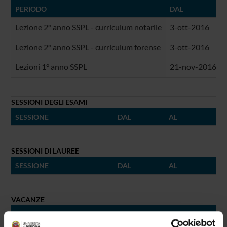
PERIODO
DAL
Lezione 2° anno SSPL - curriculum notarile
3-ott-2016
Lezione 2° anno SSPL - curriculum forense
3-ott-2016
Lezioni 1° anno SSPL
21-nov-2016
SESSIONI DEGLI ESAMI
SESSIONE
DAL
AL
SESSIONI DI LAUREE
SESSIONE
DAL
AL
VACANZE
DAL
AL