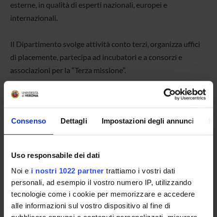
esterne, in qualità di esperti nazionali, europei e
internazionali.
Il Dipartimento svolge attività conto terzi, organizza uffici
di placemente, partecipa ad incubatori e a consorzi e
associazioni per la “Terza missione”.
Cliniche Legali
Presso il Dipartimento sono operative le
Cliniche Legali
,
Consenso
Dettagli
Impostazioni degli annunci
In
realizzate in convenzione con l’Ordine degli Avvocati di
Verona.
Uso responsabile dei dati
Noi e
i nostri 1022 partner
trattiamo i vostri dati
personali, ad esempio il vostro numero IP, utilizzando
tecnologie come i cookie per memorizzare e accedere
alle informazioni sul vostro dispositivo al fine di
Eventi di PUBLIC ENGAGEMENT