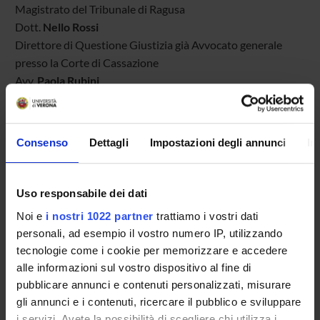
Magistrato del Tribunale di Ragusa
Dott.
Nello Rossi
Direttore di Questione Giustizia già Avvocato generale
presso la Corte di Cassazione
Avv.
Paola Rubini
Vice Presidente dell’Unione delle Camere Penali Italiane
Prof.
Gaetano Silvestri
Presidente emerito della Corte Costituzionale
Consenso
Dettagli
Impostazioni degli annunci
In
Prof.
Giovanni Verde
Emerito di Diritto processuale civile - Università LUISS
«Guido Carli» di Roma già Vice Presidente del C.S.M.
Uso responsabile dei dati
Noi e
i nostri 1022 partner
trattiamo i vostri dati
personali, ad esempio il vostro numero IP, utilizzando
tecnologie come i cookie per memorizzare e accedere
Responsabile scientifico: Prof.
Giampietro Ferri
(Università
alle informazioni sul vostro dispositivo al fine di
di Verona)
pubblicare annunci e contenuti personalizzati, misurare
Organizzazione: Dott.ssa. Marta Giacomini
gli annunci e i contenuti, ricercare il pubblico e sviluppare
i servizi. Avete la possibilità di scegliere chi utilizza i
(marta.giacomini@univr.it)