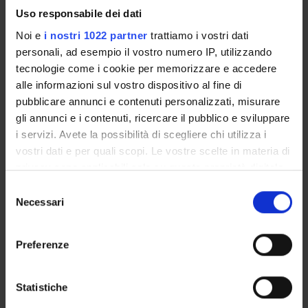
Uso responsabile dei dati
età nella responsabilità extracontrattuale
Noi e
i nostri 1022 partner
trattiamo i vostri dati
CONCLUSIONI
personali, ad esempio il vostro numero IP, utilizzando
Prof. CARLO GRANELLI, Università di Pavia
tecnologie come i cookie per memorizzare e accedere
MODERATORE: Prof. STEFANO TROIANO, Università di
alle informazioni sul vostro dispositivo al fine di
Verona
pubblicare annunci e contenuti personalizzati, misurare
gli annunci e i contenuti, ricercare il pubblico e sviluppare
i servizi. Avete la possibilità di scegliere chi utilizza i
vostri dati e per quali scopi. Le vostre scelte in materia di
privacy sono applicabili solo su questa proprietà digitale
in cui avete effettuato le vostre scelte. È possibile
Partecipano al dibattito:
Selezione
modificare o revocare il proprio consenso in qualsiasi
Necessari
Prof. Riccardo Omodei Salé, Prof. Mirko
del
momento dalla Dichiarazione sui cookie o facendo clic
consenso
Faccioli, Prof. Stefano Gatti, Dott.ssa Silvia Bonetti,
sull'icona di attivazione della privacy.
Dott.ssa Tina Daniela Culeac,
Preferenze
Dott.ssa Denise Guarnieri, Dott.ssa Lucrezia Bolla,
Con il tuo consenso, vorremmo anche:
Dott.ssa Sofia Crescioli, Dott.ssa Giulia Novelli
raccogliere informazioni sulla tua posizione
Statistiche
Segreteria scientifica e organizzativa:
Prof. Stefano
geografica, con un'approssimazione di qualche
Troiano – Prof.ssa Sara Scola