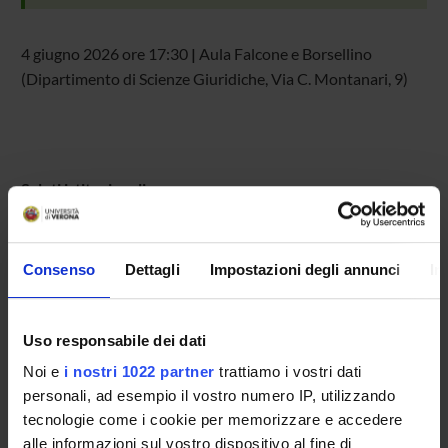
4 giugno 2026 ore 17:30
|
Aula Falcone e Borsellino
(Dipartimento di Scienze Giuridiche, Via C. Montanari, 9)
Saluti istituzionali
Introduce:
Prof.ssa Valentina Baroncini, Associata di Diritto
processuale civile nell’Università di Verona e Incaricata
Consenso
Dettagli
Impostazioni degli annunci
In
AQ Terza Missione del Dipartimento di Scienze
Giuridiche
Uso responsabile dei dati
Intervengono
Noi e
i nostri 1022 partner
trattiamo i vostri dati
Prof. Renato Camurri, Ordinario di Storia contemporanea
personali, ad esempio il vostro numero IP, utilizzando
nell’Università di Verona:
La “lunga” transizione italiana e
tecnologie come i cookie per memorizzare e accedere
la nascita della Repubblica
alle informazioni sul vostro dispositivo al fine di