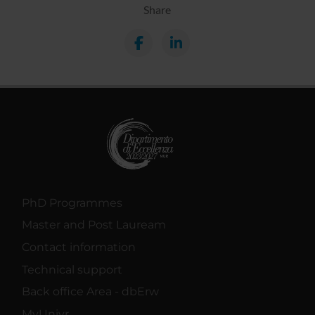
Share
PhD Programmes
Master and Post Lauream
Contact information
Technical support
Back office Area - dbErw
MyUnivr