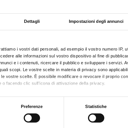
 So. Di. Re. Legalità - III edizione
Dettagli
Impostazioni degli annunci
aestra e la tartaruga. Storie di mafia" - Progetto So.Di.Re Legali
sarda
rattiamo i vostri dati personali, ad esempio il vostro numero IP, 
dere alle informazioni sul vostro dispositivo al fine di pubblica
no 2026 - AULA MAGNA DIPARTIMENTO DI SCIENZE GIURIDICHE 
nunci e i contenuti, ricercare il pubblico e sviluppare i servizi. A
r quali scopi. Le vostre scelte in materia di privacy sono applicabi
to le vostre scelte. È possibile modificare o revocare il proprio 
 o facendo clic sull'icona di attivazione della privacy.
RAMMA
o e accoglienza: ore 10.00
mo anche:
stituzionali e presentazione del progetto: ore 10.30
oni sulla tua posizione geografica, con un'approssimazione di qu
Preferenze
Statistiche
spettacolo: ore 11.00
spositivo, scansionandolo attivamente alla ricerca di caratteristich
aborati i tuoi dati personali e imposta le tue preferenze nella
s