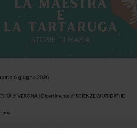
abato 6 giugno 2026
SITÀ di
VERONA |
Dipartimento di
SCIENZE GIURIDICHE
rona
TALC - Teaching and Learning Centre