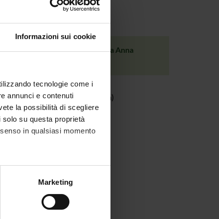
Informazioni sui cookie
tà - Atto unico scritto e diretto da Anna
utilizzando tecnologie come i
re annunci e contenuti
(Via C. Monatanari 9, Verona)
vete la possibilità di scegliere
li solo su questa proprietà
consenso in qualsiasi momento
alche metro,
Marketing
e specifiche (impronte
ezione dettagli
. Puoi