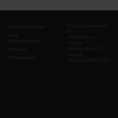
Via Carlo Montanari,
Supporto tecnico
9
Area
37122 Verona
Amministrativa
Partita
IVA01541040232
MyUnivr
Codice
Privacy policy
Fiscale93009870234