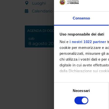
Luoghi
Progetto
Calendario
Consenso
"La m
AGENDA DI OGGI
Rapi
Uso responsabile dei dati
sab
Noi e
i nostri 1022 partner
t
8 agosto 2026
cookie per memorizzare e acce
6 giug
personalizzati, misurare gli an
chi utilizza i vostri dati e pe
digitale in cui avete effettua
dalla Dichiarazione sui cookie
PROG
Ingress
Con il tuo consenso, vorrem
Selezione
Saluti i
raccogliere informazi
Necessari
del
Inizio 
Identificare il tuo di
consenso
digitali).
Approfondisci come vengono el