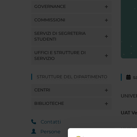
GOVERNANCE
COMMISSIONI
SERVIZI DI SEGRETERIA
STUDENTI
UFFICI E STRUTTURE DI
SERVIZIO
STRUTTURE DEL DIPARTIMENTO
s
CENTRI
UNIVER
BIBLIOTECHE
UAT Ve
Contatti
UNIVR 
Persone