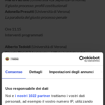
Il giusto processo: profili costituzionali
Adonella Presutti
(Università di Verona)
La parabola del giusto processo penale
Ore 11.15
Interventi programmati
Alberto Tedoldi
(Università di Verona)
Giorgio Piziali
(Magistrato – Ufficio legislativo del
Ministero della Giustizia)
Federico Lugoboni
(Avvocato del Foro di Verona)
Elisa Lorenzetto
(Università di Verona)
Consenso
Dettagli
Impostazioni degli annunci
In
Giampietro Ferri
(Università di Verona)
Ore 13.15
Uso responsabile dei dati
Conclusioni
Noi e
i nostri 1022 partner
trattiamo i vostri dati
Giovanni Verde
personali, ad esempio il vostro numero IP, utilizzando