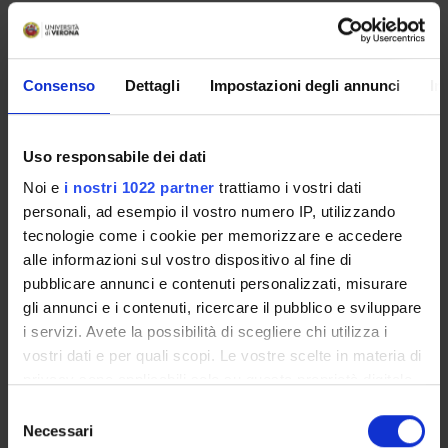
Ore 18.00 – Domande e dibattito
Crediti formativi ed iscrizioni
:
Consenso
Dettagli
Impostazioni degli annunci
In
L’evento è in corso di accreditamento presso il Consiglio
dell’Ordine degli Avvocati di Verona
L’evento è in corso di accreditamento presso il OCDEC
Uso responsabile dei dati
Noi e
i nostri 1022 partner
trattiamo i vostri dati
Segreteria organizzativa
: per informazioni ed iscrizioni
Dr.
personali, ad esempio il vostro numero IP, utilizzando
Chiara Zamboni
(chiara.zamboni_01@univr.it)
tecnologie come i cookie per memorizzare e accedere
alle informazioni sul vostro dispositivo al fine di
La partecipazione all’evento è gratuita
pubblicare annunci e contenuti personalizzati, misurare
gli annunci e i contenuti, ricercare il pubblico e sviluppare
L'iniziativa rientrà tra le attività del Team di Ricerca “
ARrT -
i servizi. Avete la possibilità di scegliere chi utilizza i
Autonomia e Regolazione nei rapporti Trasnazionali
” del
vostri dati e per quali scopi. Le vostre scelte in materia di
Progetto di Eccellenza del Dipartimento di Scienze
privacy sono applicabili solo su questa proprietà digitale
Giuridiche dell'Università di Verona
in cui avete effettuato le vostre scelte. È possibile
Selezione
modificare o revocare il proprio consenso in qualsiasi
Necessari
del