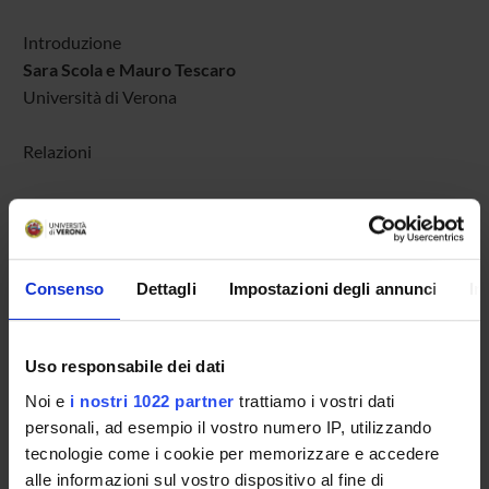
Introduzione
Sara Scola e Mauro Tescaro
Università di Verona
Relazioni
Quando la responsabilità civile incontra il diritto delle
successioni: il controverso problema della risarcibilità del
danno da uccisione
Mirko Faccioli
, Università di Verona
Consenso
Dettagli
Impostazioni degli annunci
In
Danno da vacanza rovinata: obblighi informativi del
Uso responsabile dei dati
venditore di pacchetti turistici e autoresponsabilità del
viaggiatore
Noi e
i nostri 1022 partner
trattiamo i vostri dati
Franco Trubiani,
Università Luiss Guido Carli
personali, ad esempio il vostro numero IP, utilizzando
tecnologie come i cookie per memorizzare e accedere
La prescrizione del diritto al risarcimento del danno
alle informazioni sul vostro dispositivo al fine di