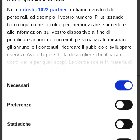
Dipartimento di Scienze Giuridiche, Via Carlo Montanari
Noi e
i nostri 1022 partner
trattiamo i vostri dati
9, Verona
personali, ad esempio il vostro numero IP, utilizzando
tecnologie come i cookie per memorizzare e accedere
alle informazioni sul vostro dispositivo al fine di
Also accessible online (via
pubblicare annunci e contenuti personalizzati, misurare
Zoom:
https://univr.zoom.us/j/84720122830
)
gli annunci e i contenuti, ricercare il pubblico e sviluppare
i servizi. Avete la possibilità di scegliere chi utilizza i
The seminar is open to the academic community
vostri dati e per quali scopi. Le vostre scelte in materia di
privacy sono applicabili solo su questa proprietà digitale
***********************************************************************
in cui avete effettuato le vostre scelte. È possibile
Selezione
modificare o revocare il proprio consenso in qualsiasi
Necessari
del
momento dalla Dichiarazione sui cookie o facendo clic
L'iniziativa rientra tra le attività dei Team di ricerca "ARrT"
consenso
sull'icona di attivazione della privacy.
(Autonomia e Regolazione nei rapporti Transnazionali)
Preferenze
afferenti al Centro IUSTeC del Progetto di Eccellenza MIUR
Con il tuo consenso, vorremmo anche:
2018/2022
raccogliere informazioni sulla tua posizione
Statistiche
geografica, con un'approssimazione di qualche
metro,