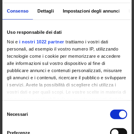
Questa iniziativa contribuisce al perseguimento degli
Consenso
Dettagli
Impostazioni degli annunci
In
Obiettivi di Sviluppo Sostenibile dell'Agenda 2030
dell'ONU
.
Maggiori informazioni su
www.univr.it/sostenibilita
Uso responsabile dei dati
Noi e
i nostri 1022 partner
trattiamo i vostri dati
personali, ad esempio il vostro numero IP, utilizzando
tecnologie come i cookie per memorizzare e accedere
alle informazioni sul vostro dispositivo al fine di
pubblicare annunci e contenuti personalizzati, misurare
gli annunci e i contenuti, ricercare il pubblico e sviluppare
i servizi. Avete la possibilità di scegliere chi utilizza i
vostri dati e per quali scopi. Le vostre scelte in materia di
privacy sono applicabili solo su questa proprietà digitale
in cui avete effettuato le vostre scelte. È possibile
Selezione
modificare o revocare il proprio consenso in qualsiasi
Necessari
del
momento dalla Dichiarazione sui cookie o facendo clic
consenso
sull'icona di attivazione della privacy.
Preferenze