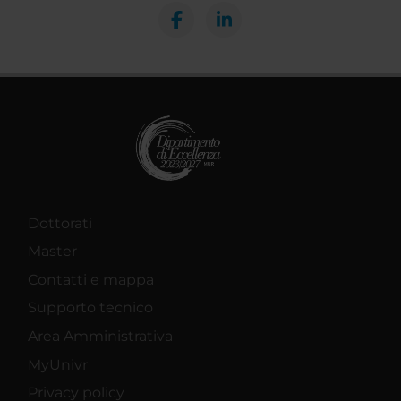
Dottorati
Master
Contatti e mappa
Supporto tecnico
Area Amministrativa
MyUnivr
Privacy policy