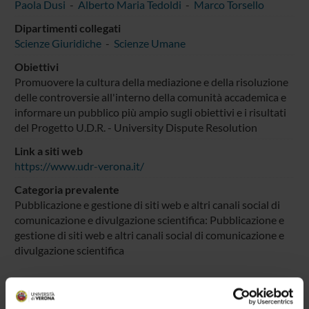
Paola Dusi
-
Alberto Maria Tedoldi
-
Marco Torsello
Dipartimenti collegati
Scienze Giuridiche
-
Scienze Umane
Obiettivi
Promuovere la cultura della mediazione e della risoluzione
delle controversie all'interno della comunità accademica e
informare un pubblico più ampio sugli obiettivi e i risultati
del Progetto U.D.R. - University Dispute Resolution
Link a siti web
https://www.udr-verona.it/
Categoria prevalente
Pubblicazione e gestione di siti web e altri canali social di
comunicazione e divulgazione scientifica: Pubblicazione e
gestione di siti web e altri canali social di comunicazione e
divulgazione scientifica
Sustainable Development Goals - SDGs