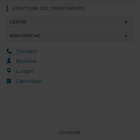
con altre informazioni che hai fornito loro o che hanno
STRUTTURE DEL DIPARTIMENTO
raccolto dal tuo utilizzo dei loro servizi.
CENTRI
BIBLIOTECHE
Contatti
Persone
Luoghi
Calendario
Condividi