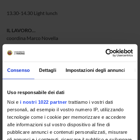
13.30-14.30 Light lunch
IL LAVORO...
coordina Marco Novella
17.00-17.15 Coffee break
coordina Silvia Borelli
Consenso
Dettagli
Impostazioni degli annunci
In
18.45 Discussione
Uso responsabile dei dati
Noi e
i nostri 1022 partner
trattiamo i vostri dati
Venerdì 19 giugno
personali, ad esempio il vostro numero IP, utilizzando
tecnologie come i cookie per memorizzare e accedere
alle informazioni sul vostro dispositivo al fine di
9.00 Saluti di Andrea Angiolini (Il Mulino)
pubblicare annunci e contenuti personalizzati, misurare
... E IL SUO DIRITTO
gli annunci e i contenuti, ricercare il pubblico e sviluppare