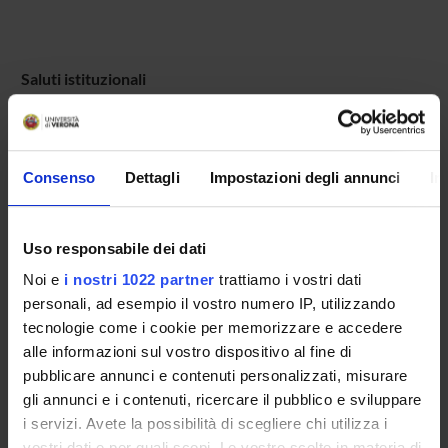
Saluti istituzionali
Presentazione degli strumenti:
Antonia Ballottin, Laura
Calafà e SabrinaColombari (Comitato Tecnico-Scientifico
Consenso
Dettagli
Impostazioni degli annunci
In
del Corso di Perfezionamento)
Ruolo e competenze dei Consiglieri e Consigliere di
Uso responsabile dei dati
Fiducia nel sistema di prevenzione delle violenze al
Noi e
i nostri 1022 partner
trattiamo i vostri dati
lavoro nei Project Work del Corso
personali, ad esempio il vostro numero IP, utilizzando
tecnologie come i cookie per memorizzare e accedere
alle informazioni sul vostro dispositivo al fine di
Nel corso dell'evento saranno consegnati alle/ai
pubblicare annunci e contenuti personalizzati, misurare
partecipanti gli attestati di frequenza dell' 11° edizione.
gli annunci e i contenuti, ricercare il pubblico e sviluppare
i servizi. Avete la possibilità di scegliere chi utilizza i
vostri dati e per quali scopi. Le vostre scelte in materia di