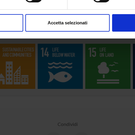
aborati i tuoi dati personali e imposta le tue preferenze nella
s
tainable Development Goals - SDGs
consenso in qualsiasi momento dalla Dichiarazione sui cookie.
Accetta selezionati
ta iniziativa contribuisce al perseguimento degli
Obiettivi di Svi
nalizzare contenuti ed annunci, per fornire funzionalità dei socia
iori informazioni su
www.univr.it/sostenibilita
inoltre informazioni sul modo in cui utilizzi il nostro sito con i n
icità e social media, i quali potrebbero combinarle con altre inform
lizzo dei loro servizi.
Condividi