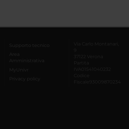
Via Carlo Montanari,
Supporto tecnico
9
Area
37122 Verona
Amministrativa
Partita
IVA01541040232
MyUnivr
Codice
Privacy policy
Fiscale93009870234