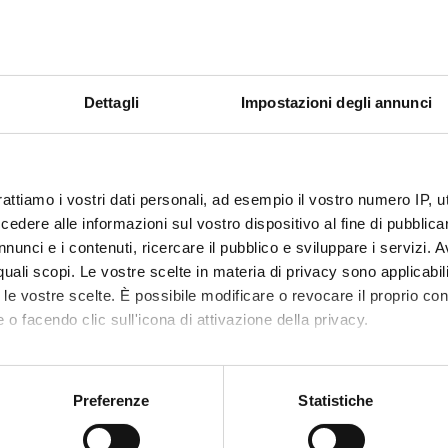
imento
Scienze Giuridiche
Parco Natura Viva di Bussolengo (VR)
 di giornate
39
Dettagli
Impostazioni degli annunci
vi
Ciclo di incontri formativi presso il Parco
impatti ambientali e sociali dell’industria
attenzione a microplastiche, biodiversità e
rattiamo i vostri dati personali, ad esempio il vostro numero IP, 
del progetto SCAMBIAmoLO, cofinanziato 
dere alle informazioni sul vostro dispositivo al fine di pubblica
Cariverona, sono volti a promuovere comp
rispetto della legalità ambientale
nunci e i contenuti, ricercare il pubblico e sviluppare i servizi. A
r quali scopi. Le vostre scelte in materia di privacy sono applicabi
tari
Altro; Famiglie; Studenti/Studentesse; A
to le vostre scelte. È possibile modificare o revocare il proprio 
 o facendo clic sull'icona di attivazione della privacy.
ientifiche coinvolte
AREA MIN. 12 - Scienze giuridiche
mo anche:
ia prevalente
Organizzazione di iniziative di valorizzaz
oni sulla tua posizione geografica, con un'approssimazione di qu
Organizzazione di iniziative di valorizzaz
Preferenze
Statistiche
spositivo, scansionandolo attivamente alla ricerca di caratteristich