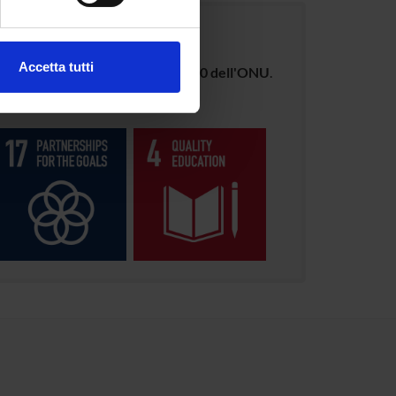
ezione dettagli
. Puoi
Accetta tutti
luppo Sostenibile dell'Agenda 2030 dell'ONU
.
l media e per analizzare il
ostri partner che si occupano
azioni che hai fornito loro o