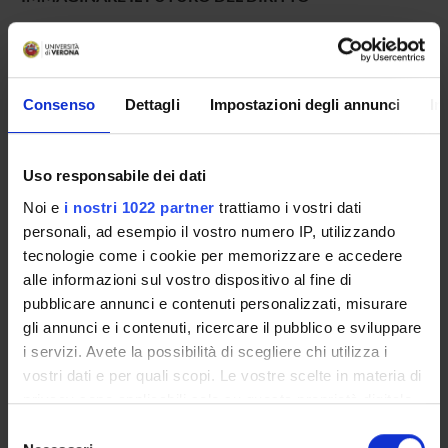
E' disponibile il calendario delle attività per i mesi di
ottobre e novembre dell'a.a. 2019/2020 del Laboratorio
Consenso
Dettagli
Impostazioni degli annunci
In
"
Ius-Fi
".
Uso responsabile dei dati
L'attività deve essere inserita nel piano di studi tramite la
Noi e
i nostri 1022 partner
trattiamo i vostri dati
piattaforma Esse3. Per l'accreditamento dei crediti
personali, ad esempio il vostro numero IP, utilizzando
formativi, si prega di fare riferimento alla locandina allegata.
tecnologie come i cookie per memorizzare e accedere
alle informazioni sul vostro dispositivo al fine di
pubblicare annunci e contenuti personalizzati, misurare
L’iniziativa rientra tra le attività del Laboratorio di Didattica
gli annunci e i contenuti, ricercare il pubblico e sviluppare
Innovativa “IDEA” nell’ambito del Progetto di Eccellenza
i servizi. Avete la possibilità di scegliere chi utilizza i
MIUR 2018 – 2022 del Dipartimento di Scienze Giuridiche
vostri dati e per quali scopi. Le vostre scelte in materia di
dell’Università di Verona.
privacy sono applicabili solo su questa proprietà digitale
in cui avete effettuato le vostre scelte. È possibile
Selezione
modificare o revocare il proprio consenso in qualsiasi