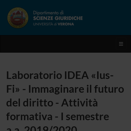
Toggl
Laboratorio IDEA «Ius-
Fi» - Immaginare il futuro
del diritto - Attività
formativa - I semestre
a.a. 2019/2020