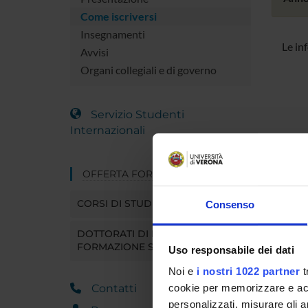
Come iscriversi
Insegnamenti
Le in
Avvisi
Organi collegiali e di governo
Servizio Studenti
Internazionali
OFFERTA FORMATIVA
CORSI DI STUDIO
Consenso
DOTTORATI DI RICERCA E
FORMAZIONE SUPERIORE
Uso responsabile dei dati
Noi e
i nostri 1022 partner
t
Contatti
cookie per memorizzare e acce
personalizzati, misurare gli an