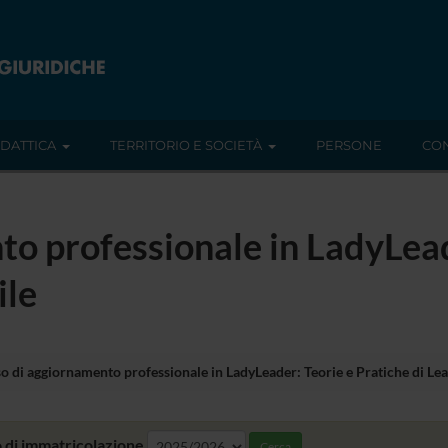
IDATTICA
TERRITORIO E SOCIETÀ
PERSONE
CON
o professionale in LadyLead
ile
o di aggiornamento professionale in LadyLeader: Teorie e Pratiche di Le
 di immatricolazione
Cerca