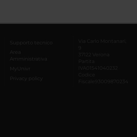
Via Carlo Montanari,
Supporto tecnico
9
Area
37122 Verona
Amministrativa
Partita
IVA01541040232
MyUnivr
Codice
Privacy policy
Fiscale93009870234