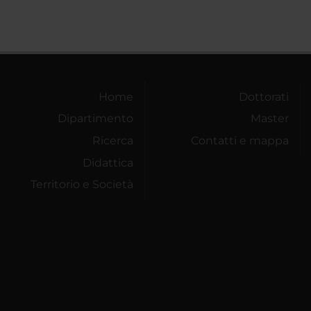
Home
Dottorati
Dipartimento
Master
Ricerca
Contatti e mappa
Didattica
Territorio e Società