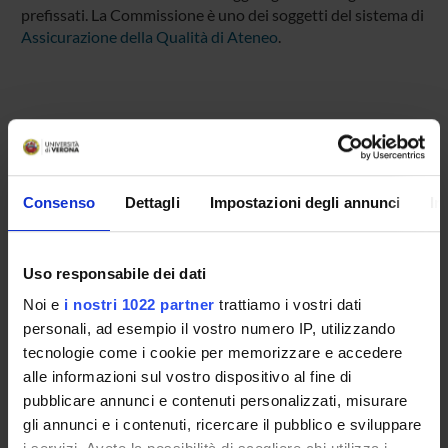
prefissati. La Commissione è uno dei soggetti del sistema di
Assicurazione della Qualità di Ateneo
.
COMPONENTI
Consenso
Dettagli
Impostazioni degli annunci
In
Matteo Nicolini
Presidente
Alessandra Cordiano
Uso responsabile dei dati
Componente
Noi e
i nostri 1022 partner
trattiamo i vostri dati
Fabio Ferrari
personali, ad esempio il vostro numero IP, utilizzando
Componente
tecnologie come i cookie per memorizzare e accedere
Elvis Vitanza
alle informazioni sul vostro dispositivo al fine di
Componente
pubblicare annunci e contenuti personalizzati, misurare
gli annunci e i contenuti, ricercare il pubblico e sviluppare