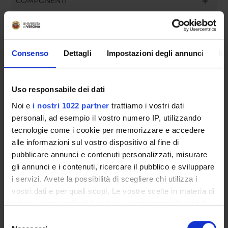
COMPONENTI
Matteo Ortino
Federico Perali
Consenso
Dettagli
Impostazioni degli annunci
In
Marcella Veronesi
Gian Andrea CHIAVEGATTI
Uso responsabile dei dati
Carlo Vettore
Noi e
i nostri 1022 partner
trattiamo i vostri dati
personali, ad esempio il vostro numero IP, utilizzando
tecnologie come i cookie per memorizzare e accedere
SEDUTE E VERBALI
alle informazioni sul vostro dispositivo al fine di
pubblicare annunci e contenuti personalizzati, misurare
gli annunci e i contenuti, ricercare il pubblico e sviluppare
i servizi. Avete la possibilità di scegliere chi utilizza i
vostri dati e per quali scopi. Le vostre scelte in materia di
ORGANIZZAZIONE
privacy sono applicabili solo su questa proprietà digitale
in cui avete effettuato le vostre scelte. È possibile
GOVERNANCE
Selezione
modificare o revocare il proprio consenso in qualsiasi