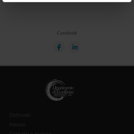
informazioni sul modo in cui utilizzi il nostro sito con i
nostri partner che si occupano di analisi dei dati web,
pubblicità e social media, i quali potrebbero combinarle
con altre informazioni che hai fornito loro o che hanno
Condividi
raccolto dal tuo utilizzo dei loro servizi.
Dottorati
Master
Contatti e mappa