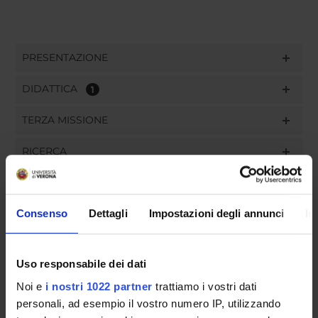
PRESENTAZIONE
DIDATTICA
1
TERZA MISSIONE
RICERCA
PROGETTI
PUBBLICAZIONI
Consenso
Dettagli
Impostazioni degli annunci
In
INCARICHI
Uso responsabile dei dati
Noi e
i nostri 1022 partner
trattiamo i vostri dati
personali, ad esempio il vostro numero IP, utilizzando