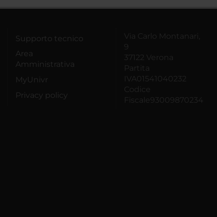
Via Carlo Montanari,
Supporto tecnico
9
Area
37122 Verona
Amministrativa
Partita
IVA01541040232
MyUnivr
Codice
Privacy policy
Fiscale93009870234