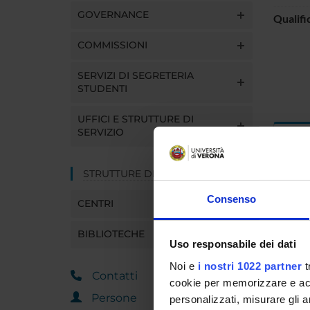
GOVERNANCE
Qualifi
COMMISSIONI
SERVIZI DI SEGRETERIA
STUDENTI
UFFICI E STRUTTURE DI
SERVIZIO
Dida
STRUTTURE DEL DIPARTIMENTO
INS
Consenso
CENTRI
Insegna
Clicca s
BIBLIOTECHE
Uso responsabile dei dati
Noi e
i nostri 1022 partner
t
Contatti
cookie per memorizzare e acce
Persone
personalizzati, misurare gli an