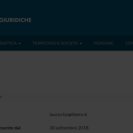
IDATTICA
TERRITORIO E SOCIETÀ
PERSONE
CON
o
laura
rizz
libero
it
sente dal
30 settembre 2018