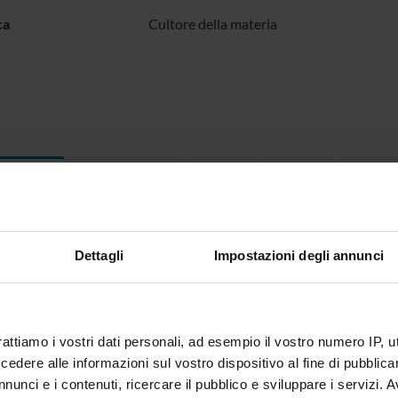
ca
Cultore della materia
Terza missione
Ricerca
Progetti
Pubbli
ttica
0
EGNAMENTI
Dettagli
Impostazioni degli annunci
menti attivi nel periodo selezionato:
0
.
ull'insegnamento per vedere orari e dettagli del corso.
rattiamo i vostri dati personali, ad esempio il vostro numero IP, 
dere alle informazioni sul vostro dispositivo al fine di pubblica
nunci e i contenuti, ricercare il pubblico e sviluppare i servizi. A