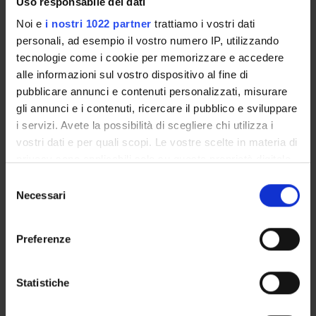
Uso responsabile dei dati
PUBBLICAZIONI
Noi e
i nostri 1022 partner
trattiamo i vostri dati
INCARICHI
personali, ad esempio il vostro numero IP, utilizzando
tecnologie come i cookie per memorizzare e accedere
alle informazioni sul vostro dispositivo al fine di
pubblicare annunci e contenuti personalizzati, misurare
gli annunci e i contenuti, ricercare il pubblico e sviluppare
ORGANIZZAZIONE
i servizi. Avete la possibilità di scegliere chi utilizza i
vostri dati e per quali scopi. Le vostre scelte in materia di
GOVERNANCE
privacy sono applicabili solo su questa proprietà digitale
in cui avete effettuato le vostre scelte. È possibile
COMMISSIONI
Selezione
modificare o revocare il proprio consenso in qualsiasi
Necessari
del
SERVIZI DI SEGRETERIA STUDENTI
momento dalla Dichiarazione sui cookie o facendo clic
consenso
sull'icona di attivazione della privacy.
UFFICI E STRUTTURE DI SERVIZIO
Preferenze
Con il tuo consenso, vorremmo anche:
STRUTTURE DEL DIPARTIMENTO
raccogliere informazioni sulla tua posizione
Statistiche
geografica, con un'approssimazione di qualche
CENTRI
metro,