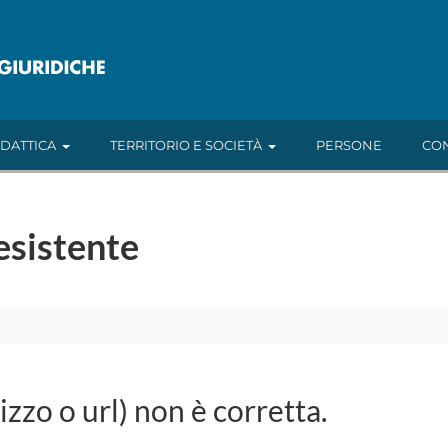
IDATTICA
TERRITORIO E SOCIETÀ
PERSONE
CON
esistente
rizzo o url) non è corretta.