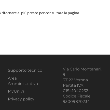
a ritornare al più presto per consultare la pagina
Via Carlo Montanari,
Supporto tecnico
9
Area
37122 Verona
Amministrativa
Partita IVA
01541040232
MyUnivr
Codice Fiscale
Privacy policy
93009870234