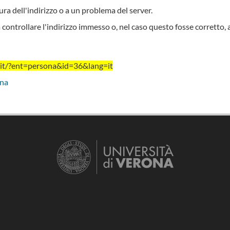
ra dell'indirizzo o a un problema del server.
 controllare l'indirizzo immesso o, nel caso questo fosse corretto, 
.it/?ent=persona&id=36&lang=it
ona