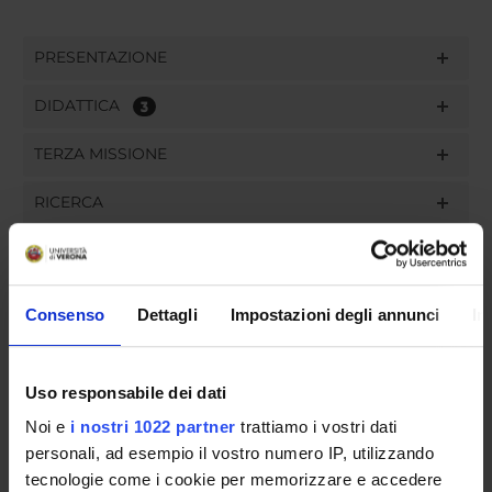
PRESENTAZIONE
DIDATTICA
3
TERZA MISSIONE
RICERCA
PROGETTI
PUBBLICAZIONI
Consenso
Dettagli
Impostazioni degli annunci
In
INCARICHI
Uso responsabile dei dati
Noi e
i nostri 1022 partner
trattiamo i vostri dati
personali, ad esempio il vostro numero IP, utilizzando
ORGANIZZAZIONE
tecnologie come i cookie per memorizzare e accedere