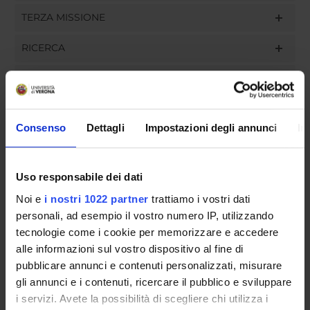
TERZA MISSIONE
RICERCA
PROGETTI
INCARICHI
Consenso
Dettagli
Impostazioni degli annunci
In
Uso responsabile dei dati
ORGANIZZAZIONE
Noi e
i nostri 1022 partner
trattiamo i vostri dati
GOVERNANCE
personali, ad esempio il vostro numero IP, utilizzando
tecnologie come i cookie per memorizzare e accedere
COMMISSIONI
alle informazioni sul vostro dispositivo al fine di
pubblicare annunci e contenuti personalizzati, misurare
SERVIZI DI SEGRETERIA STUDENTI
gli annunci e i contenuti, ricercare il pubblico e sviluppare
i servizi. Avete la possibilità di scegliere chi utilizza i
UFFICI E STRUTTURE DI SERVIZIO