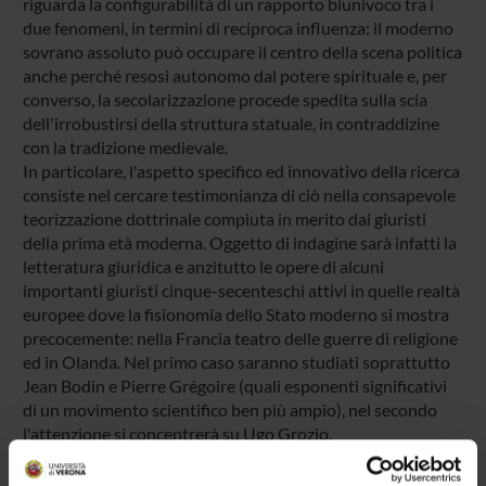
riguarda la configurabilità di un rapporto biunivoco tra i
due fenomeni, in termini di reciproca influenza: il moderno
sovrano assoluto può occupare il centro della scena politica
anche perché resosi autonomo dal potere spirituale e, per
converso, la secolarizzazione procede spedita sulla scia
dell'irrobustirsi della struttura statuale, in contraddizine
con la tradizione medievale.
In particolare, l'aspetto specifico ed innovativo della ricerca
consiste nel cercare testimonianza di ciò nella consapevole
teorizzazione dottrinale compiuta in merito dai giuristi
della prima età moderna. Oggetto di indagine sarà infatti la
letteratura giuridica e anzitutto le opere di alcuni
importanti giuristi cinque-secenteschi attivi in quelle realtà
europee dove la fisionomia dello Stato moderno si mostra
precocemente: nella Francia teatro delle guerre di religione
ed in Olanda. Nel primo caso saranno studiati soprattutto
Jean Bodin e Pierre Grégoire (quali esponenti significativi
di un movimento scientifico ben più ampio), nel secondo
l'attenzione si concentrerà su Ugo Grozio.
In II luogo, appare importante procedere ad una
comparazione con la situazione giuridico-politica italiana,