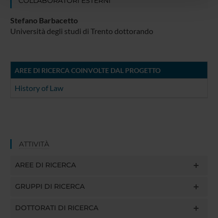
COLLABORATORI ESTERNI
con altre informazioni che hai fornito loro o che hanno
Stefano Barbacetto
raccolto dal tuo utilizzo dei loro servizi.
Università degli studi di Trento dottorando
AREE DI RICERCA COINVOLTE DAL PROGETTO
History of Law
ATTIVITÀ
AREE DI RICERCA
GRUPPI DI RICERCA
DOTTORATI DI RICERCA