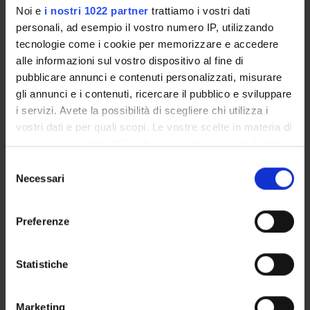
Noi e
i nostri 1022 partner
trattiamo i vostri dati
AREE DI RICERCA COINVOLTE DAL PROGETTO
personali, ad esempio il vostro numero IP, utilizzando
tecnologie come i cookie per memorizzare e accedere
Employment and Labour Law
alle informazioni sul vostro dispositivo al fine di
pubblicare annunci e contenuti personalizzati, misurare
PUBBLICAZIONI
gli annunci e i contenuti, ricercare il pubblico e sviluppare
i servizi. Avete la possibilità di scegliere chi utilizza i
TITOLO
A
vostri dati e per quali scopi. Le vostre scelte in materia di
Il diritto antidiscriminatorio tra teoria e prassi applicativa
C
privacy sono applicabili solo su questa proprietà digitale
in cui avete effettuato le vostre scelte. È possibile
Selezione
Allegati
modificare o revocare il proprio consenso in qualsiasi
Necessari
del
momento dalla Dichiarazione sui cookie o facendo clic
consenso
Allegati
sull'icona di attivazione della privacy.
Ciclo seminariale
(pdf, it, 217 KB, 05/11/10)
Preferenze
Con il tuo consenso, vorremmo anche:
raccogliere informazioni sulla tua posizione
Statistiche
geografica, con un'approssimazione di qualche
metro,
ATTIVITÀ
Marketing