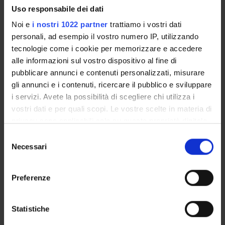
Uso responsabile dei dati
Maria Caterina Baruffi
Noi e
i nostri 1022 partner
trattiamo i vostri dati
Professore di altro ateneo
personali, ad esempio il vostro numero IP, utilizzando
Caterina Fratea
tecnologie come i cookie per memorizzare e accedere
Professore associato
alle informazioni sul vostro dispositivo al fine di
pubblicare annunci e contenuti personalizzati, misurare
Isolde Quadranti
gli annunci e i contenuti, ricercare il pubblico e sviluppare
Tecnico-Amministrativo
i servizi. Avete la possibilità di scegliere chi utilizza i
vostri dati e per quali scopi. Le vostre scelte in materia di
privacy sono applicabili solo su questa proprietà digitale
COLLABORATORI ESTERNI
in cui avete effettuato le vostre scelte. È possibile
Selezione
modificare o revocare il proprio consenso in qualsiasi
Necessari
del
Davide Diverio
momento dalla Dichiarazione sui cookie o facendo clic
consenso
Università degli Studi di Milano Professore associato
sull'icona di attivazione della privacy.
Preferenze
Con il tuo consenso, vorremmo anche:
AREE DI RICERCA COINVOLTE DAL PROGETTO
raccogliere informazioni sulla tua posizione
Statistiche
geografica, con un'approssimazione di qualche
Private international Law