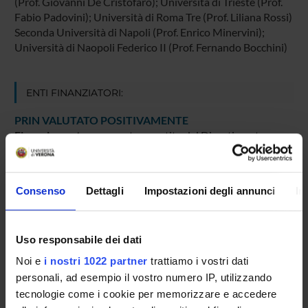
(Prof. Giovanni De Cristofaro); Università di Trieste (Prof.
Fabio Padovini); Università di Roma Tre (Prof. Liliana Rossi)
Seconda Università di Napoli (Prof. Enrico Minervini);
Università di Naopoli Federico II (Prof. Fernando Bocchini)
ENTI FINANZIATORI:
PRIN VALUTATO POSITIVAMENTE
Finanziamento:
assegnato e gestito dal Dipartimento
Programma:
COFIN - Progetti di Ricerca di Interesse
Nazionale
Consenso
Dettagli
Impostazioni degli annunci
In
PARTECIPANTI AL PROGETTO
Uso responsabile dei dati
Alessio Zaccaria
Noi e
i nostri 1022 partner
trattiamo i vostri dati
personali, ad esempio il vostro numero IP, utilizzando
tecnologie come i cookie per memorizzare e accedere