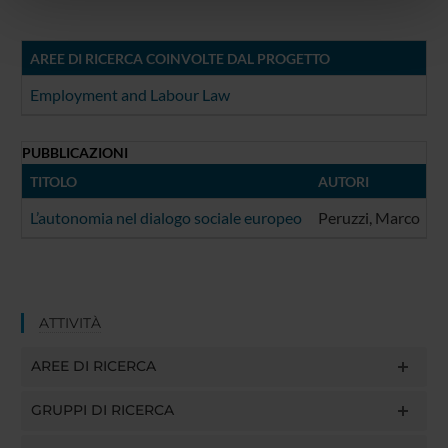
pubblicità e social media, i quali potrebbero combinarle
con altre informazioni che hai fornito loro o che hanno
AREE DI RICERCA COINVOLTE DAL PROGETTO
raccolto dal tuo utilizzo dei loro servizi.
Employment and Labour Law
PUBBLICAZIONI
TITOLO
AUTORI
A
L’autonomia nel dialogo sociale europeo
Peruzzi, Marco
2
ATTIVITÀ
AREE DI RICERCA
GRUPPI DI RICERCA