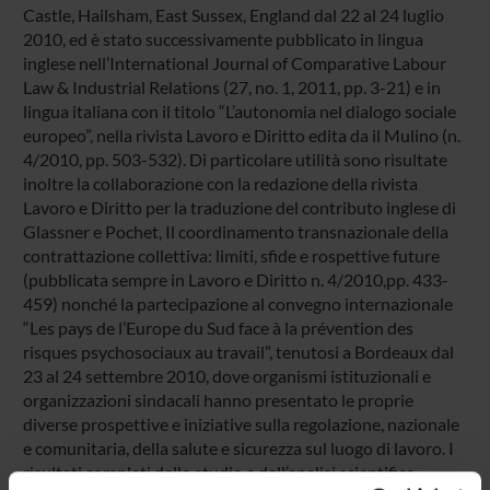
Castle, Hailsham, East Sussex, England dal 22 al 24 luglio
2010, ed è stato successivamente pubblicato in lingua
inglese nell’International Journal of Comparative Labour
Law & Industrial Relations (27, no. 1, 2011, pp. 3-21) e in
lingua italiana con il titolo “L’autonomia nel dialogo sociale
europeo”, nella rivista Lavoro e Diritto edita da il Mulino (n.
4/2010, pp. 503-532). Di particolare utilità sono risultate
inoltre la collaborazione con la redazione della rivista
Lavoro e Diritto per la traduzione del contributo inglese di
Glassner e Pochet, Il coordinamento transnazionale della
contrattazione collettiva: limiti, sfide e rospettive future
(pubblicata sempre in Lavoro e Diritto n. 4/2010,pp. 433-
459) nonché la partecipazione al convegno internazionale
“Les pays de l’Europe du Sud face à la prévention des
risques psychosociaux au travail”, tenutosi a Bordeaux dal
23 al 24 settembre 2010, dove organismi istituzionali e
organizzazioni sindacali hanno presentato le proprie
diverse prospettive e iniziative sulla regolazione, nazionale
e comunitaria, della salute e sicurezza sul luogo di lavoro. I
risultati completi dello studio e dell’analisi scientifica