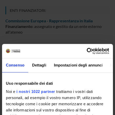
ENTI FINANZIATORI:
Commissione Europea - Rappresentanza in Italia
Finanziamento:
assegnato e gestito da un ente esterno
all'ateneo
PARTECIPANTI AL PROGETTO
Maria Caterina Baruffi
Consenso
Dettagli
Impostazioni degli annunci
In
Professore di altro ateneo
Isolde Quadranti
Uso responsabile dei dati
Tecnico-Amministrativo
Noi e
i nostri 1022 partner
trattiamo i vostri dati
personali, ad esempio il vostro numero IP, utilizzando
tecnologie come i cookie per memorizzare e accedere
AREE DI RICERCA COINVOLTE DAL PROGETTO
alle informazioni sul vostro dispositivo al fine di