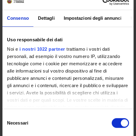
PARTECIPANTI AL PROGETTO
Consenso
Dettagli
Impostazioni degli annunci
In
Giovanni Tantini
Alessandra Zanardo
Uso responsabile dei dati
Noi e
i nostri 1022 partner
trattiamo i vostri dati
AREE DI RICERCA COINVOLTE DAL PROGETTO
personali, ad esempio il vostro numero IP, utilizzando
tecnologie come i cookie per memorizzare e accedere
Commercial Law
alle informazioni sul vostro dispositivo al fine di
pubblicare annunci e contenuti personalizzati, misurare
gli annunci e i contenuti, ricercare il pubblico e sviluppare
i servizi. Avete la possibilità di scegliere chi utilizza i
vostri dati e per quali scopi. Le vostre scelte in materia di
ATTIVITÀ
privacy sono applicabili solo su questa proprietà digitale
AREE DI RICERCA
in cui avete effettuato le vostre scelte. È possibile
Selezione
modificare o revocare il proprio consenso in qualsiasi
Necessari
del
GRUPPI DI RICERCA
momento dalla Dichiarazione sui cookie o facendo clic
consenso