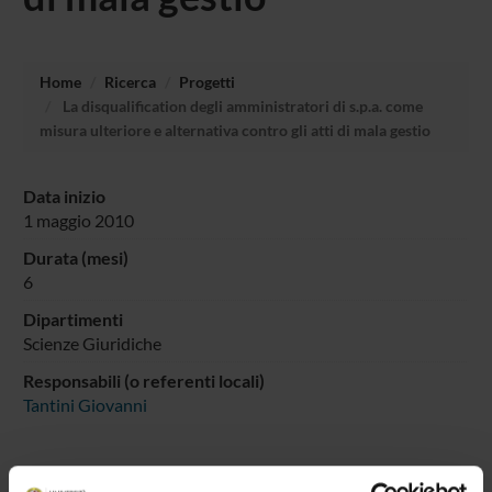
Home
Ricerca
Progetti
La disqualification degli amministratori di s.p.a. come
misura ulteriore e alternativa contro gli atti di mala gestio
Data inizio
1 maggio 2010
Durata (mesi)
6
Dipartimenti
Scienze Giuridiche
Responsabili (o referenti locali)
Tantini Giovanni