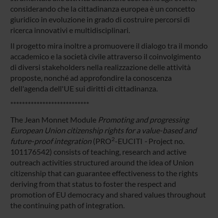
considerando che la cittadinanza europea è un concetto
giuridico in evoluzione in grado di costruire percorsi di
ricerca innovativi e multidisciplinari.
Il progetto mira inoltre a promuovere il dialogo tra il mondo
accademico e la società civile attraverso il coinvolgimento
di diversi stakeholders nella realizzazione delle attività
proposte, nonché ad approfondire la conoscenza
dell'agenda dell'UE sui diritti di cittadinanza.
***************************
The Jean Monnet Module
Promoting and progressing
European Union citizenship rights for a value-based and
2
future-proof integration
(PRO
-EUCITI
-
Project no.
101176542) consists of teaching, research and active
outreach activities structured around the idea of Union
citizenship that can guarantee effectiveness to the rights
deriving from that status to foster the respect and
promotion of EU democracy and shared values throughout
the continuing path of integration.