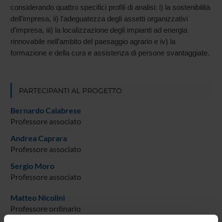
considerando quattro specifici profili di analisi: i) la sostenibilità
dell’impresa, ii) l’adeguatezza degli assetti organizzativi
d’impresa, iii) la localizzazione degli impianti ad energia
rinnovabile nell’ambito del paesaggio agrario e iv) la
formazione e della cura e assistenza di persone svantaggiate.
PARTECIPANTI AL PROGETTO
Bernardo Calabrese
Professore associato
Andrea Caprara
Professore associato
Sergio Moro
Professore associato
Matteo Nicolini
Professore ordinario