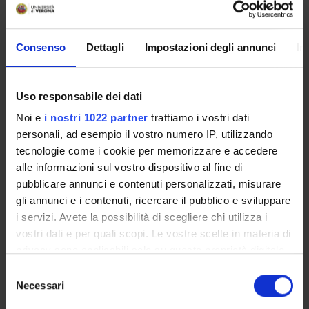
Gianluca Riolfo
Professore associato
Consenso
Dettagli
Impostazioni degli annunci
In
COLLABORATORI ESTERNI
Uso responsabile dei dati
Alessio Bartocelli
Noi e
i nostri 1022 partner
trattiamo i vostri dati
Università degli Studi di Macerata
personali, ad esempio il vostro numero IP, utilizzando
Luca Di Giovanni
tecnologie come i cookie per memorizzare e accedere
Università degli Studi di Urbino
alle informazioni sul vostro dispositivo al fine di
pubblicare annunci e contenuti personalizzati, misurare
Alessandro Lolli
gli annunci e i contenuti, ricercare il pubblico e sviluppare
Università degli Studi di Bologna
i servizi. Avete la possibilità di scegliere chi utilizza i
Giorgio Spedicato
vostri dati e per quali scopi. Le vostre scelte in materia di
Università degli Studi di Bologna
privacy sono applicabili solo su questa proprietà digitale
in cui avete effettuato le vostre scelte. È possibile
Selezione
modificare o revocare il proprio consenso in qualsiasi
Necessari
del
AREE DI RICERCA COINVOLTE DAL PROGETTO
momento dalla Dichiarazione sui cookie o facendo clic
consenso