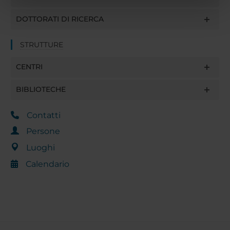
nostri partner che si occupano di analisi dei dati web,
pubblicità e social media, i quali potrebbero combinarle
DOTTORATI DI RICERCA
con altre informazioni che hai fornito loro o che hanno
raccolto dal tuo utilizzo dei loro servizi.
STRUTTURE
CENTRI
BIBLIOTECHE
Contatti
Persone
Luoghi
Calendario