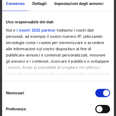
Consenso
Dettagli
Impostazioni degli annunci
In
unificante essenziale e minimo, aperto agli interventi
integrativi e migliorativi provenienti dagli statuti
costituzionali nazionali e operante all'interno di un
processo circolare e multilivello di elaborazione e
Uso responsabile dei dati
protezione dei diritti.
Noi e
i nostri 1022 partner
trattiamo i vostri dati
personali, ad esempio il vostro numero IP, utilizzando
tecnologie come i cookie per memorizzare e accedere
ENTI FINANZIATORI:
alle informazioni sul vostro dispositivo al fine di
pubblicare annunci e contenuti personalizzati, misurare
Finanziamento:
assegnato e gestito dal Dipartimento
gli annunci e i contenuti, ricercare il pubblico e sviluppare
i servizi. Avete la possibilità di scegliere chi utilizza i
vostri dati e per quali scopi. Le vostre scelte in materia di
PARTECIPANTI AL PROGETTO
privacy sono applicabili solo su questa proprietà digitale
in cui avete effettuato le vostre scelte. È possibile
Selezione
Daniele Butturini
modificare o revocare il proprio consenso in qualsiasi
Necessari
Professore associato
del
momento dalla Dichiarazione sui cookie o facendo clic
consenso
Beatrice Corradini
sull'icona di attivazione della privacy.
Preferenze
Giulia Ferrari