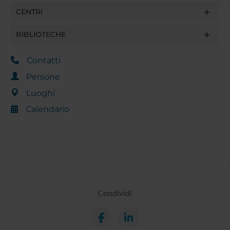
raccolto dal tuo utilizzo dei loro servizi.
CENTRI
BIBLIOTECHE
Contatti
Persone
Luoghi
Calendario
Condividi