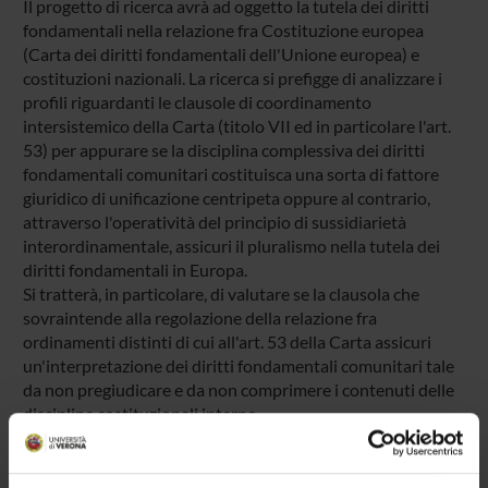
Il progetto di ricerca avrà ad oggetto la tutela dei diritti
fondamentali nella relazione fra Costituzione europea
(Carta dei diritti fondamentali dell'Unione europea) e
costituzioni nazionali. La ricerca si prefigge di analizzare i
profili riguardanti le clausole di coordinamento
intersistemico della Carta (titolo VII ed in particolare l'art.
53) per appurare se la disciplina complessiva dei diritti
fondamentali comunitari costituisca una sorta di fattore
giuridico di unificazione centripeta oppure al contrario,
attraverso l'operatività del principio di sussidiarietà
interordinamentale, assicuri il pluralismo nella tutela dei
diritti fondamentali in Europa.
Si tratterà, in particolare, di valutare se la clausola che
sovraintende alla regolazione della relazione fra
ordinamenti distinti di cui all'art. 53 della Carta assicuri
un'interpretazione dei diritti fondamentali comunitari tale
da non pregiudicare e da non comprimere i contenuti delle
discipline costituzionali interne.
Infine, alla luce degli approfondimenti suddetti, si dovrà
procedere a considerare se il complessivo trattamento dei
diritti fondamentali in Europa si ponga come nucleo