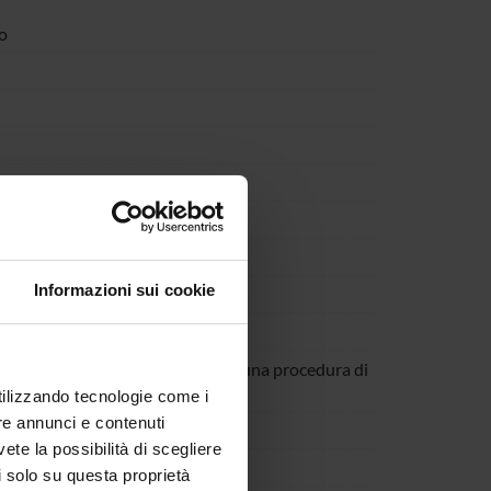
o
enza
Informazioni sui cookie
ori
hi e nuovi) in caso di riapertura di una procedura di
utilizzando tecnologie come i
re annunci e contenuti
vete la possibilità di scegliere
li solo su questa proprietà