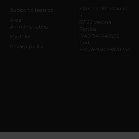
Via Carlo Montanari,
Supporto tecnico
9
Area
37122 Verona
Amministrativa
Partita
IVA01541040232
MyUnivr
Codice
Privacy policy
Fiscale93009870234