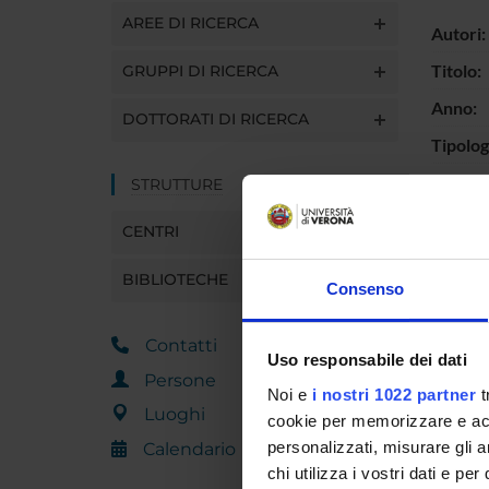
AREE DI RICERCA
Autori:
Titolo:
GRUPPI DI RICERCA
Anno:
DOTTORATI DI RICERCA
Tipolog
Tipolo
STRUTTURE
Lingua:
CENTRI
Titolo l
BIBLIOTECHE
Consenso
Interva
Parole 
Contatti
Uso responsabile dei dati
Breve d
Persone
contenu
Noi e
i nostri 1022 partner
t
Luoghi
cookie per memorizzare e acce
Id prod
personalizzati, misurare gli an
Calendario
Handle 
chi utilizza i vostri dati e pe