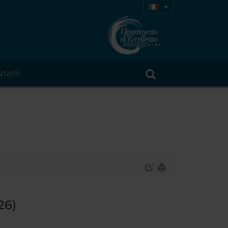
TATTI
26)