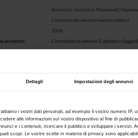
Baroncini, Valentina
; Montanari, Massim
Concorso dei vecchi e nuovi creditori
2026
ia prodotto:
Contributo in volume (Capitolo o Saggio)
gia ANVUR:
Contributo in volume (Capitolo o Saggio)
Italiano
ibro:
Codice della crisi d'impresa e dell'insolv
Dettagli
Impostazioni degli annunci
llo pagine:
2731-2734
chiave:
Liquidazione giudiziale, riapertura, credit
escrizione dei
Analisi delle posizioni dei creditori (vecc
ti:
liquidazione giudiziale
rattiamo i vostri dati personali, ad esempio il vostro numero IP, 
dere alle informazioni sul vostro dispositivo al fine di pubblica
otto:
151475
nunci e i contenuti, ricercare il pubblico e sviluppare i servizi. A
IRIS:
11562/1193467
r quali scopi. Le vostre scelte in materia di privacy sono applicabi