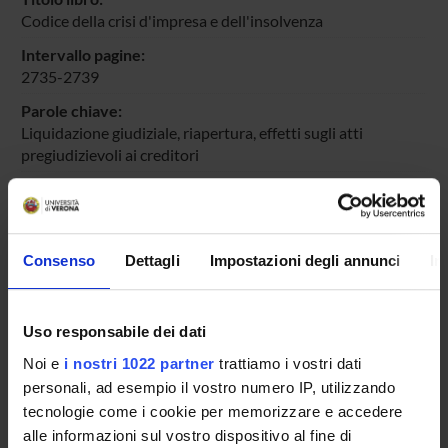
Codice della crisi d'impresa e dell'insolvenza
Intervallo pagine:
2735-2739
Parole chiave:
Liquidazione giudiziale, riapertura, effetti sugli atti
pregiudizievoli ai creditori
Breve descrizione dei contenuti:
Il contributo esamina gli effetti prodotti dalla riapertura
della procedura di liquidazione giudiziale sugli atti
pregiudizievoli ai creditori
Consenso
Dettagli
Impostazioni degli annunci
In
Id prodotto:
151473
Uso responsabile dei dati
Handle IRIS:
Noi e
i nostri 1022 partner
trattiamo i vostri dati
11562/1193469
personali, ad esempio il vostro numero IP, utilizzando
ultima modifica:
tecnologie come i cookie per memorizzare e accedere
23 maggio 2026
alle informazioni sul vostro dispositivo al fine di