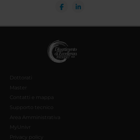
Dottorati
Master
Contatti e mappa
Supporto tecnico
Area Amministrativa
MyUnivr
Privacy policy