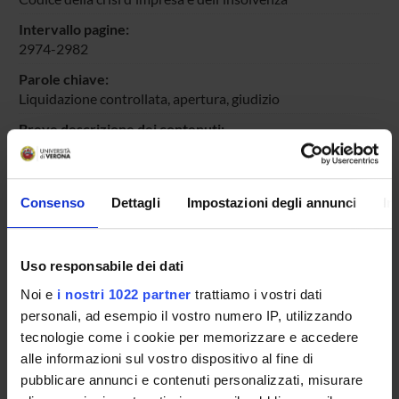
Intervallo pagine:
2974-2982
Parole chiave:
Liquidazione controllata, apertura, giudizio
Breve descrizione dei contenuti:
Il contributo analizza il giudizio di apertura della procedura
di liquidazione controllata del sovraindebitato
Id prodotto:
Consenso
Dettagli
Impostazioni degli annunci
In
151470
Handle IRIS:
Uso responsabile dei dati
11562/1193472
Noi e
i nostri 1022 partner
trattiamo i vostri dati
ultima modifica:
personali, ad esempio il vostro numero IP, utilizzando
23 maggio 2026
tecnologie come i cookie per memorizzare e accedere
Citazione bibliografica:
alle informazioni sul vostro dispositivo al fine di
Baroncini, Valentina
,
Apertura della liquidazione
pubblicare annunci e contenuti personalizzati, misurare
controllata
Codice della crisi d'impresa e dell'insolvenza