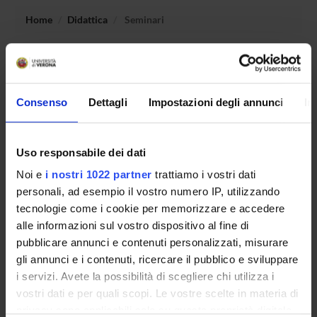
Home
Didattica
Seminari
Non è stato trovato alcun seminario relativo
all'insegnamento Storia delle codificazioni e delle
costituzioni moderne.
Consenso
Dettagli
Impostazioni degli annunci
In
Uso responsabile dei dati
OFFERTA FORMATIVA
Noi e
i nostri 1022 partner
trattiamo i vostri dati
CORSI DI STUDIO
personali, ad esempio il vostro numero IP, utilizzando
tecnologie come i cookie per memorizzare e accedere
DOTTORATI DI RICERCA E FORMAZIONE
alle informazioni sul vostro dispositivo al fine di
SUPERIORE
pubblicare annunci e contenuti personalizzati, misurare
gli annunci e i contenuti, ricercare il pubblico e sviluppare
Contatti
i servizi. Avete la possibilità di scegliere chi utilizza i
Persone
vostri dati e per quali scopi. Le vostre scelte in materia di
privacy sono applicabili solo su questa proprietà digitale
Luoghi