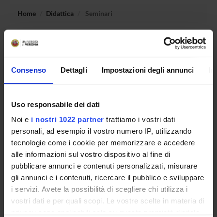
Home
Didattica
Seminari
Non è stato trovato alcun seminario relativo
all'insegnamento Storia delle codificazioni e delle
costituzioni moderne.
Consenso
Dettagli
Impostazioni degli annunci
In
Uso responsabile dei dati
OFFERTA FORMATIVA
Noi e
i nostri 1022 partner
trattiamo i vostri dati
CORSI DI STUDIO
personali, ad esempio il vostro numero IP, utilizzando
tecnologie come i cookie per memorizzare e accedere
DOTTORATI DI RICERCA E FORMAZIONE
alle informazioni sul vostro dispositivo al fine di
SUPERIORE
pubblicare annunci e contenuti personalizzati, misurare
gli annunci e i contenuti, ricercare il pubblico e sviluppare
Contatti
i servizi. Avete la possibilità di scegliere chi utilizza i
Persone
vostri dati e per quali scopi. Le vostre scelte in materia di
privacy sono applicabili solo su questa proprietà digitale
Luoghi